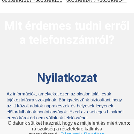
0653999131 / +3653999131
0653999147 / +3653999147
Mit érdemes tudni erről
a telefonszámról?
Nyilatkozat
Az információk, amelyeket ezen az oldalon talál, csak
tájékoztatásra szolgálnak. Bár igyekszünk biztosítani, hogy
az itt közölt adatok naprakészek és helyesek legyenek,
előfordulhatnak pontatlanságok. Ezért az esetleges hibákból
eredő károkért nem vállalunk felelősséget.
Oldalunk sütiket használ, hogy ez mit jelent és miért van
X
rá szükség a részletekre kattintva
Ki hívott? 2026
Körzetszámok
Kapcsolat