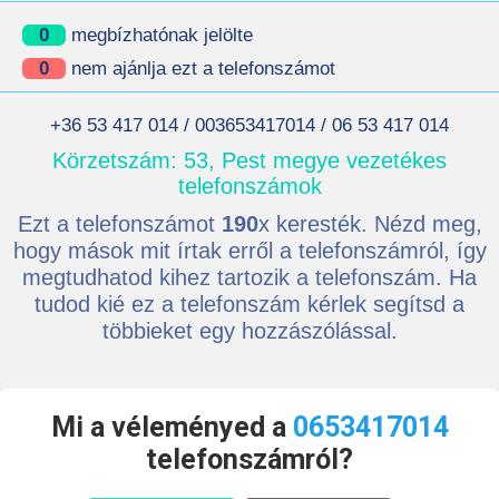
0
megbízhatónak jelölte
0
nem ajánlja ezt a telefonszámot
+36 53 417 014 / 003653417014 / 06 53 417 014
Körzetszám: 53, Pest megye vezetékes
telefonszámok
Ezt a telefonszámot
190
x keresték. Nézd meg,
hogy mások mit írtak erről a telefonszámról, így
megtudhatod kihez tartozik a telefonszám. Ha
tudod kié ez a telefonszám kérlek segítsd a
többieket egy hozzászólással.
Mi a véleményed a
0653417014
telefonszámról?