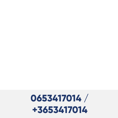
0653417014 /
+3653417014