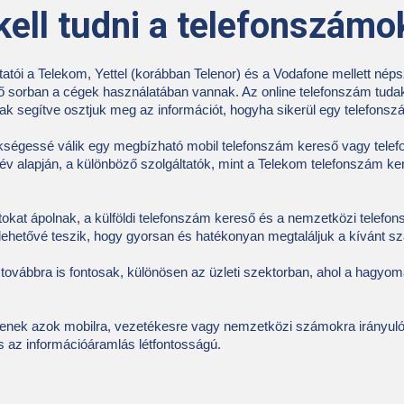
kell tudni a telefonszámo
atói a Telekom, Yettel (korábban Telenor) és a Vodafone mellett néps
ő sorban a cégek használatában vannak. Az online telefonszám tuda
 segítve osztjuk meg az információt, hogyha sikerül egy telefonszám
égessé válik egy megbízható mobil telefonszám kereső vagy telef
v alapján, a különböző szolgáltatók, mint a Telekom telefonszám k
kat ápolnak, a külföldi telefonszám kereső és a nemzetközi telefo
lehetővé teszik, hogy gyorsan és hatékonyan megtaláljuk a kívánt sz
továbbra is fontosak, különösen az üzleti szektorban, ahol a hagy
yenek azok mobilra, vezetékesre vagy nemzetközi számokra irányul
és az információáramlás létfontosságú.