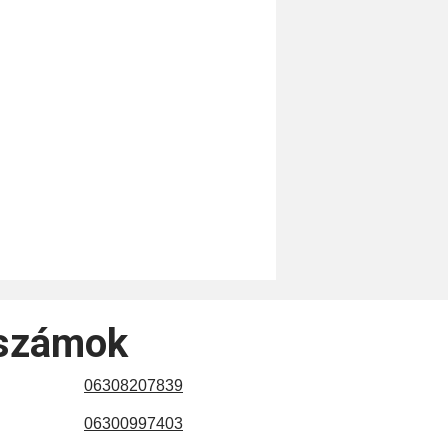
nszámok
06308207839
06300997403