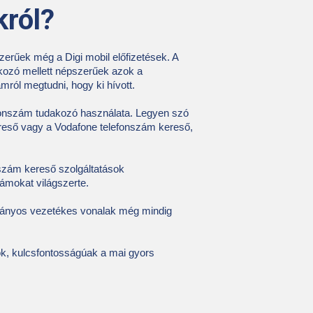
król?
zerűek még a Digi mobil előfizetések. A
kozó mellett népszerűek azok a
ról megtudni, hogy ki hívott.
onszám tudakozó használata. Legyen szó
ereső vagy a Vodafone telefonszám kereső,
nszám kereső szolgáltatások
ámokat világszerte.
ományos vezetékes vonalak még mindig
ók, kulcsfontosságúak a mai gyors