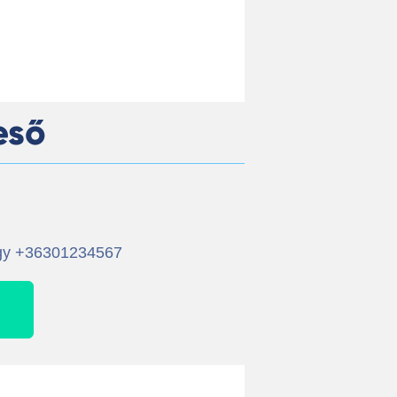
eső
agy +36301234567