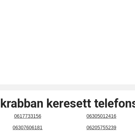
krabban keresett telefo
0617733156
06305012416
06307606181
06205755239