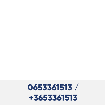
0653361513 /
+3653361513