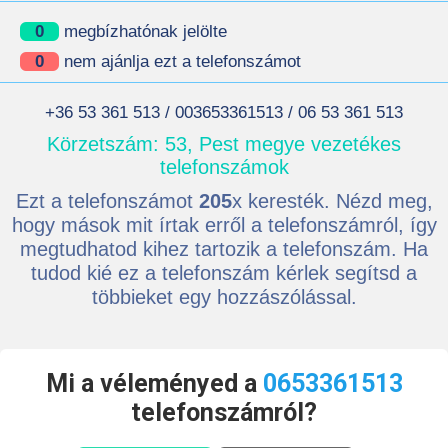
0
megbízhatónak jelölte
0
nem ajánlja ezt a telefonszámot
+36 53 361 513 / 003653361513 / 06 53 361 513
Körzetszám: 53, Pest megye vezetékes
telefonszámok
Ezt a telefonszámot
205
x keresték. Nézd meg,
hogy mások mit írtak erről a telefonszámról, így
megtudhatod kihez tartozik a telefonszám. Ha
tudod kié ez a telefonszám kérlek segítsd a
többieket egy hozzászólással.
Mi a véleményed a
0653361513
telefonszámról?