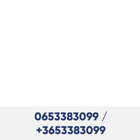
0653383099 /
+3653383099