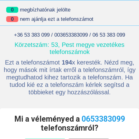
0
megbízhatónak jelölte
0
nem ajánlja ezt a telefonszámot
+36 53 383 099 / 003653383099 / 06 53 383 099
Körzetszám: 53, Pest megye vezetékes
telefonszámok
Ezt a telefonszámot
194
x keresték. Nézd meg,
hogy mások mit írtak erről a telefonszámról, így
megtudhatod kihez tartozik a telefonszám. Ha
tudod kié ez a telefonszám kérlek segítsd a
többieket egy hozzászólással.
Mi a véleményed a
0653383099
telefonszámról?