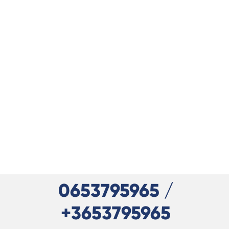
0653795965 /
+3653795965