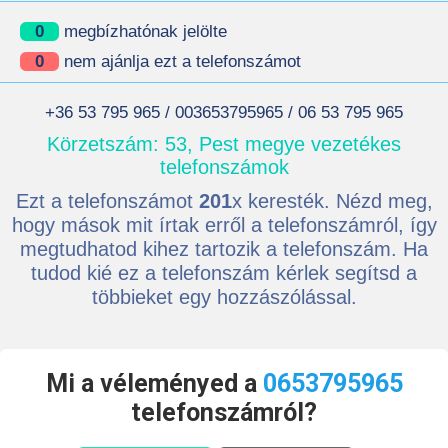
0
megbízhatónak jelölte
0
nem ajánlja ezt a telefonszámot
+36 53 795 965 / 003653795965 / 06 53 795 965
Körzetszám: 53, Pest megye vezetékes
telefonszámok
Ezt a telefonszámot
201
x keresték. Nézd meg,
hogy mások mit írtak erről a telefonszámról, így
megtudhatod kihez tartozik a telefonszám. Ha
tudod kié ez a telefonszám kérlek segítsd a
többieket egy hozzászólással.
Mi a véleményed a
0653795965
telefonszámról?