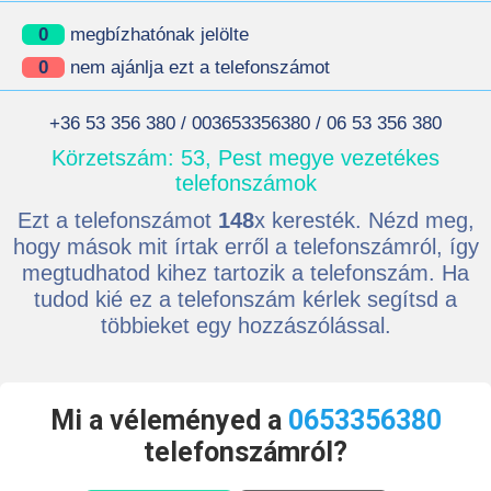
0
megbízhatónak jelölte
0
nem ajánlja ezt a telefonszámot
+36 53 356 380 / 003653356380 / 06 53 356 380
Körzetszám: 53, Pest megye vezetékes
telefonszámok
Ezt a telefonszámot
148
x keresték. Nézd meg,
hogy mások mit írtak erről a telefonszámról, így
megtudhatod kihez tartozik a telefonszám. Ha
tudod kié ez a telefonszám kérlek segítsd a
többieket egy hozzászólással.
Mi a véleményed a
0653356380
telefonszámról?