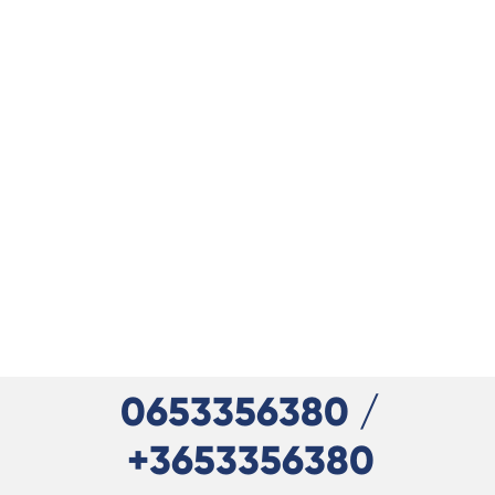
0653356380 /
+3653356380