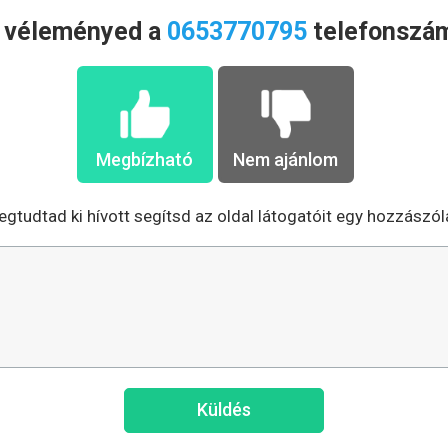
a véleményed a
0653770795
telefonszám
Megbízható
Nem ajánlom
gtudtad ki hívott segítsd az oldal látogatóit egy hozzászól
Küldés