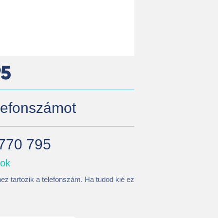
95
elefonszámot
 770 795
mok
ez tartozik a telefonszám. Ha tudod kié ez