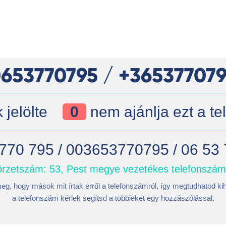
653770795 / +36537707
jelölte
0
nem ajánlja ezt a t
770 795 / 003653770795 / 06 53
rzetszám: 53, Pest megye vezetékes telefonszá
eg, hogy mások mit írtak erről a telefonszámról, így megtudhatod kih
a telefonszám kérlek segítsd a többieket egy hozzászólással.