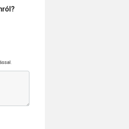
ról?
ással.