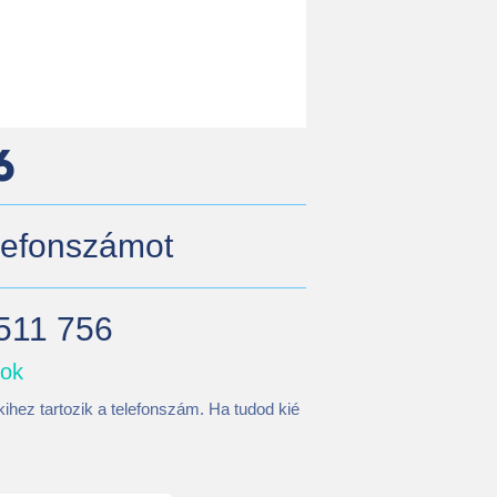
6
elefonszámot
 511 756
mok
ihez tartozik a telefonszám. Ha tudod kié