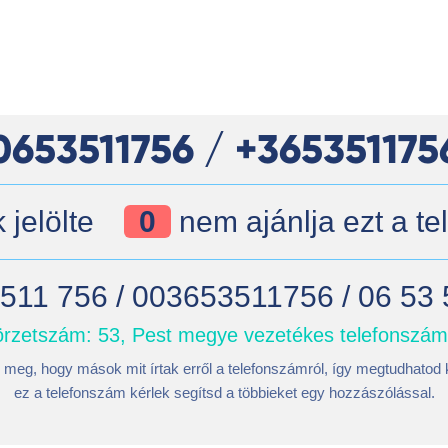
0653511756 / +365351175
jelölte
0
nem ajánlja ezt a t
511 756 / 003653511756 / 06 53
rzetszám: 53, Pest megye vezetékes telefonszá
 meg, hogy mások mit írtak erről a telefonszámról, így megtudhatod k
ez a telefonszám kérlek segítsd a többieket egy hozzászólással.