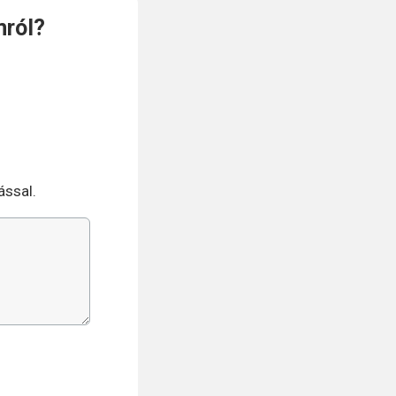
ról?
ással.