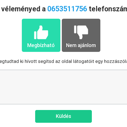
a véleményed a
0653511756
telefonszám
Megbízható
Nem ajánlom
gtudtad ki hívott segítsd az oldal látogatóit egy hozzászól
Küldés