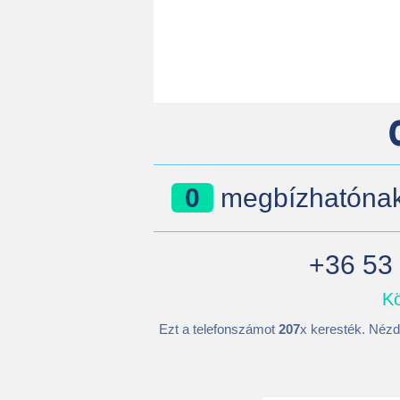
0
megbízhatónak 
+36 53 
Kö
Ezt a telefonszámot
207
x keresték. Nézd