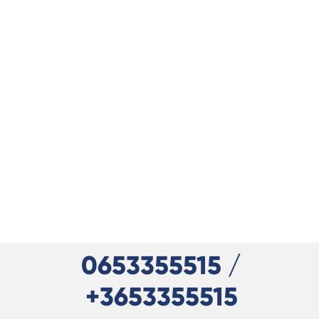
0653355515 /
+3653355515