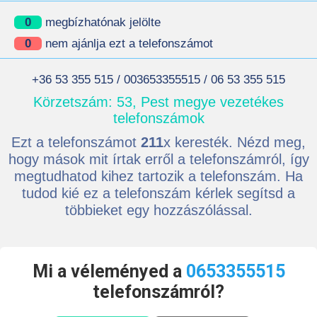
0
megbízhatónak jelölte
0
nem ajánlja ezt a telefonszámot
+36 53 355 515 / 003653355515 / 06 53 355 515
Körzetszám: 53, Pest megye vezetékes
telefonszámok
Ezt a telefonszámot
211
x keresték. Nézd meg,
hogy mások mit írtak erről a telefonszámról, így
megtudhatod kihez tartozik a telefonszám. Ha
tudod kié ez a telefonszám kérlek segítsd a
többieket egy hozzászólással.
Mi a véleményed a
0653355515
telefonszámról?