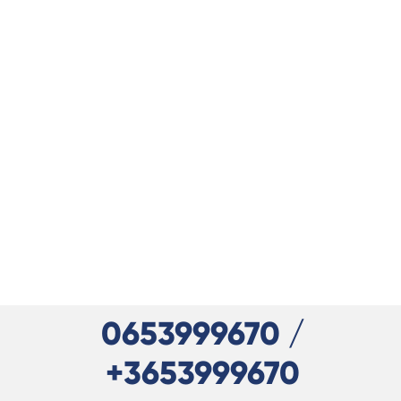
0653999670 /
+3653999670