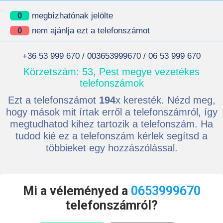
0
megbízhatónak jelölte
0
nem ajánlja ezt a telefonszámot
+36 53 999 670 / 003653999670 / 06 53 999 670
Körzetszám: 53, Pest megye vezetékes
telefonszámok
Ezt a telefonszámot
194
x keresték. Nézd meg,
hogy mások mit írtak erről a telefonszámról, így
megtudhatod kihez tartozik a telefonszám. Ha
tudod kié ez a telefonszám kérlek segítsd a
többieket egy hozzászólással.
Mi a véleményed a
0653999670
telefonszámról?