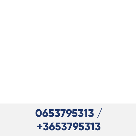
0653795313 /
+3653795313