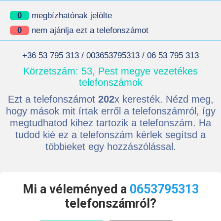
0
megbízhatónak jelölte
0
nem ajánlja ezt a telefonszámot
+36 53 795 313 / 003653795313 / 06 53 795 313
Körzetszám: 53, Pest megye vezetékes
telefonszámok
Ezt a telefonszámot
202
x keresték. Nézd meg,
hogy mások mit írtak erről a telefonszámról, így
megtudhatod kihez tartozik a telefonszám. Ha
tudod kié ez a telefonszám kérlek segítsd a
többieket egy hozzászólással.
Mi a véleményed a
0653795313
telefonszámról?