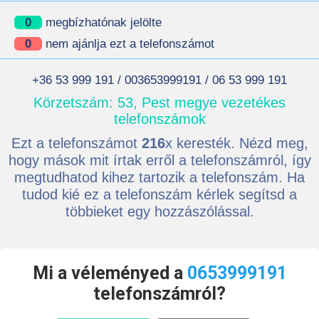
0
megbízhatónak jelölte
0
nem ajánlja ezt a telefonszámot
+36 53 999 191 / 003653999191 / 06 53 999 191
Körzetszám: 53, Pest megye vezetékes
telefonszámok
Ezt a telefonszámot
216
x keresték. Nézd meg,
hogy mások mit írtak erről a telefonszámról, így
megtudhatod kihez tartozik a telefonszám. Ha
tudod kié ez a telefonszám kérlek segítsd a
többieket egy hozzászólással.
Mi a véleményed a
0653999191
telefonszámról?