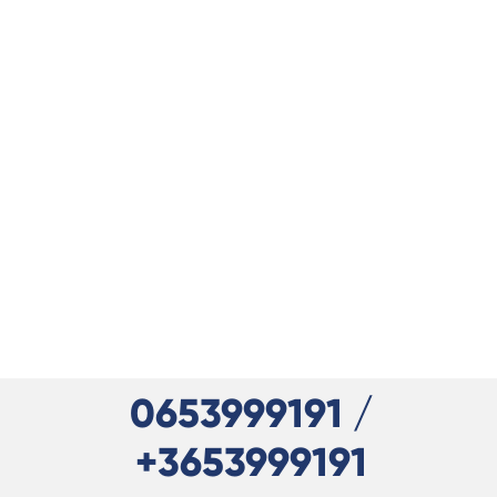
0653999191 /
+3653999191