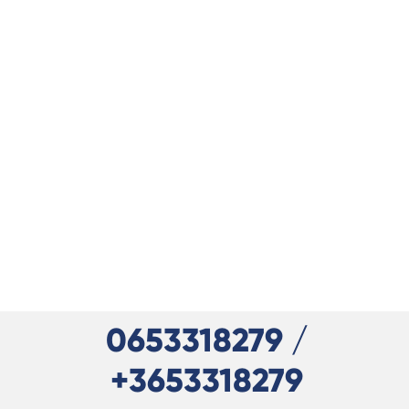
0653318279 /
+3653318279