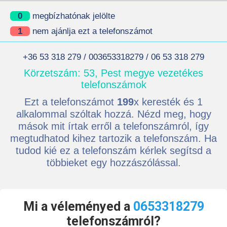
0
megbízhatónak jelölte
1
nem ajánlja ezt a telefonszámot
+36 53 318 279 / 003653318279 / 06 53 318 279
Körzetszám: 53, Pest megye vezetékes
telefonszámok
Ezt a telefonszámot
199
x keresték és 1
alkalommal szóltak hozzá. Nézd meg, hogy
mások mit írtak erről a telefonszámról, így
megtudhatod kihez tartozik a telefonszám. Ha
tudod kié ez a telefonszám kérlek segítsd a
többieket egy hozzászólással.
Mi a véleményed a
0653318279
telefonszámról?