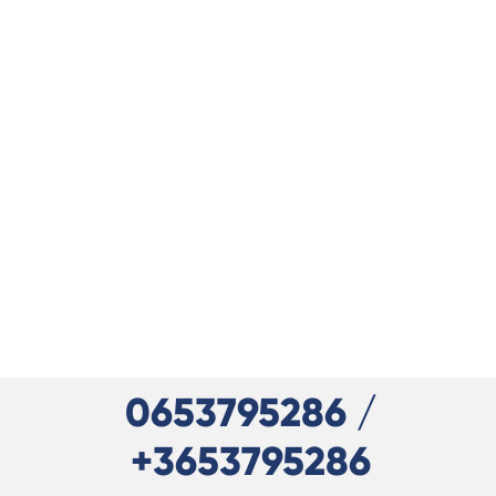
0653795286 /
+3653795286