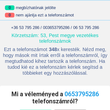
0
megbízhatónak jelölte
0
nem ajánlja ezt a telefonszámot
+36 53 795 286 / 003653795286 / 06 53 795 286
Körzetszám: 53, Pest megye vezetékes
telefonszámok
Ezt a telefonszámot
348
x keresték. Nézd meg,
hogy mások mit írtak erről a telefonszámról, így
megtudhatod kihez tartozik a telefonszám. Ha
tudod kié ez a telefonszám kérlek segítsd a
többieket egy hozzászólással.
Mi a véleményed a
0653795286
telefonszámról?