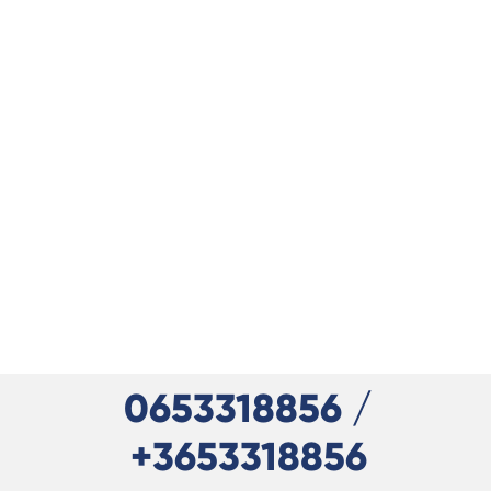
0653318856 /
+3653318856