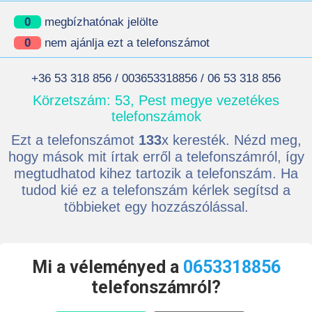
0
megbízhatónak jelölte
0
nem ajánlja ezt a telefonszámot
+36 53 318 856 / 003653318856 / 06 53 318 856
Körzetszám: 53, Pest megye vezetékes
telefonszámok
Ezt a telefonszámot
133
x keresték. Nézd meg,
hogy mások mit írtak erről a telefonszámról, így
megtudhatod kihez tartozik a telefonszám. Ha
tudod kié ez a telefonszám kérlek segítsd a
többieket egy hozzászólással.
Mi a véleményed a
0653318856
telefonszámról?