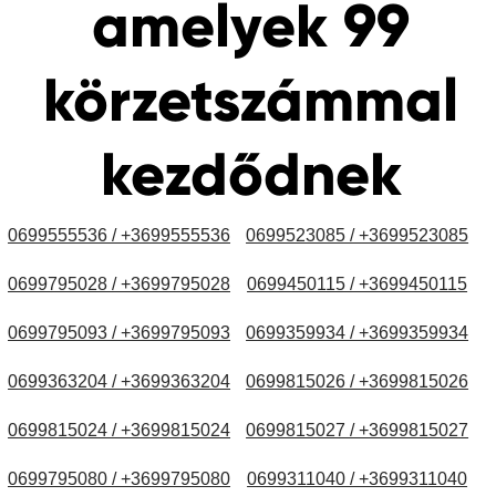
amelyek 99
körzetszámmal
kezdődnek
0699555536 / +3699555536
0699523085 / +3699523085
0699795028 / +3699795028
0699450115 / +3699450115
0699795093 / +3699795093
0699359934 / +3699359934
0699363204 / +3699363204
0699815026 / +3699815026
0699815024 / +3699815024
0699815027 / +3699815027
0699795080 / +3699795080
0699311040 / +3699311040