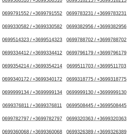
0699506310 / +3699506310
0699518213 / +3699518213
0699791552 / +3699791552
0699783231 / +3699783231
0699330582 / +3699330582
0699382956 / +3699382956
0699514323 / +3699514323
0699788702 / +3699788702
0699334412 / +3699334412
0699796179 / +3699796179
0699354214 / +3699354214
0699511703 / +3699511703
0699340172 / +3699340172
0699318775 / +3699318775
0699999134 / +3699999134
0699999130 / +3699999130
0699376811 / +3699376811
0699508445 / +3699508445
0699782797 / +3699782797
0699320363 / +3699320363
0699360068 / +3699360068
0699326389 / +3699326389