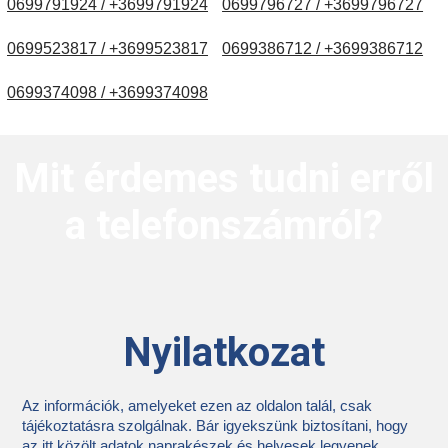
0699791924 / +3699791924
0699796727 / +3699796727
0699523817 / +3699523817
0699386712 / +3699386712
0699374098 / +3699374098
Mit érdemes tudni erről
a telefonszámról?
Nyilatkozat
Az információk, amelyeket ezen az oldalon talál, csak
tájékoztatásra szolgálnak. Bár igyekszünk biztosítani, hogy
az itt közölt adatok naprakészek és helyesek legyenek,