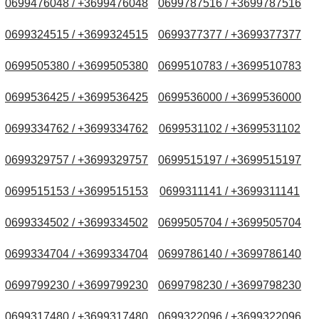
0699476048 / +3699476048
0699787516 / +3699787516
0699324515 / +3699324515
0699377377 / +3699377377
0699505380 / +3699505380
0699510783 / +3699510783
0699536425 / +3699536425
0699536000 / +3699536000
0699334762 / +3699334762
0699531102 / +3699531102
0699329757 / +3699329757
0699515197 / +3699515197
0699515153 / +3699515153
0699311141 / +3699311141
0699334502 / +3699334502
0699505704 / +3699505704
0699334704 / +3699334704
0699786140 / +3699786140
0699799230 / +3699799230
0699798230 / +3699798230
0699317480 / +3699317480
0699322096 / +3699322096