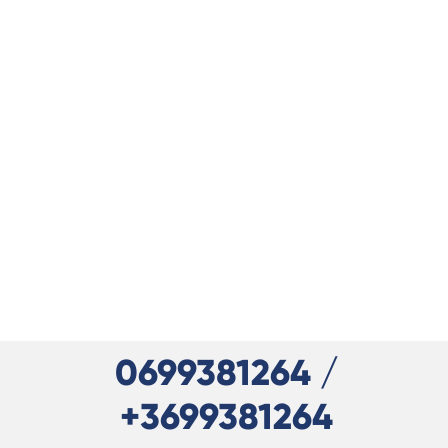
0699381264 /
+3699381264