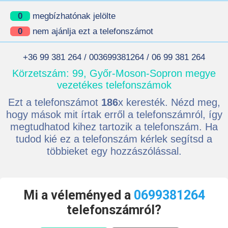
0
megbízhatónak jelölte
0
nem ajánlja ezt a telefonszámot
+36 99 381 264 / 003699381264 / 06 99 381 264
Körzetszám: 99, Győr-Moson-Sopron megye
vezetékes telefonszámok
Ezt a telefonszámot
186
x keresték. Nézd meg,
hogy mások mit írtak erről a telefonszámról, így
megtudhatod kihez tartozik a telefonszám. Ha
tudod kié ez a telefonszám kérlek segítsd a
többieket egy hozzászólással.
Mi a véleményed a
0699381264
telefonszámról?