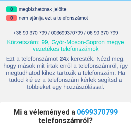
0
megbízhatónak jelölte
0
nem ajánlja ezt a telefonszámot
+36 99 370 799 / 003699370799 / 06 99 370 799
Körzetszám: 99, Győr-Moson-Sopron megye
vezetékes telefonszámok
Ezt a telefonszámot
24
x keresték. Nézd meg,
hogy mások mit írtak erről a telefonszámról, így
megtudhatod kihez tartozik a telefonszám. Ha
tudod kié ez a telefonszám kérlek segítsd a
többieket egy hozzászólással.
Mi a véleményed a
0699370799
telefonszámról?