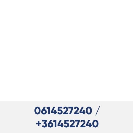
0614527240 /
+3614527240