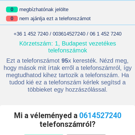
0
megbízhatónak jelölte
0
nem ajánlja ezt a telefonszámot
+36 1 452 7240 / 003614527240 / 06 1 452 7240
Körzetszám: 1, Budapest vezetékes
telefonszámok
Ezt a telefonszámot
95
x keresték. Nézd meg,
hogy mások mit írtak erről a telefonszámról, így
megtudhatod kihez tartozik a telefonszám. Ha
tudod kié ez a telefonszám kérlek segítsd a
többieket egy hozzászólással.
Mi a véleményed a
0614527240
telefonszámról?