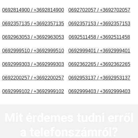
0692814900 / +3692814900
0692702057 / +3692702057
0692357135 / +3692357135
0692357153 / +3692357153
0692963053 / +3692963053
0692511458 / +3692511458
0692999510 / +3692999510
0692999401 / +3692999401
0692999303 / +3692999303
0692362265 / +3692362265
0692200257 / +3692200257
0692953137 / +3692953137
0692999102 / +3692999102
0692999403 / +3692999403
Mit érdemes tudni erről
a telefonszámról?