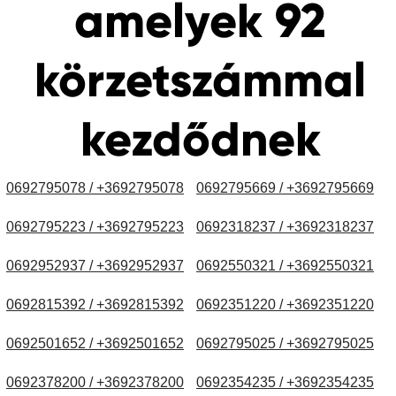
amelyek 92
körzetszámmal
kezdődnek
0692795078 / +3692795078
0692795669 / +3692795669
0692795223 / +3692795223
0692318237 / +3692318237
0692952937 / +3692952937
0692550321 / +3692550321
0692815392 / +3692815392
0692351220 / +3692351220
0692501652 / +3692501652
0692795025 / +3692795025
0692378200 / +3692378200
0692354235 / +3692354235