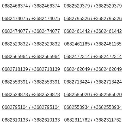
0682466374 / +3682466374
0682529379 / +3682529379
0682474075 / +3682474075
0682795326 / +3682795326
0682474077 / +3682474077
0682461442 / +3682461442
0682529832 / +3682529832
0682461165 / +3682461165
0682565964 / +3682565964
0682472314 / +3682472314
0682718139 / +3682718139
0682462049 / +3682462049
0682553391 / +3682553391
0682713424 / +3682713424
0682529878 / +3682529878
0682585020 / +3682585020
0682795104 / +3682795104
0682553934 / +3682553934
0682610133 / +3682610133
0682311762 / +3682311762