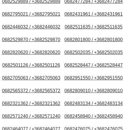
0682529889 / +3682529889
0682477284 / +3682477284
0682795021 / +3682795021
0682431961 / +3682431961
0682446032 / +3682446032
0682511635 / +3682511635
0682529870 / +3682529870
0682801800 / +3682801800
0682820620 / +3682820620
0682502035 / +3682502035
0682501126 / +3682501126
0682528447 / +3682528447
0682705063 / +3682705063
0682951550 / +3682951550
0682565372 / +3682565372
0682809010 / +3682809010
0682321362 / +3682321362
0682483134 / +3682483134
0682571240 / +3682571240
0682458940 / +3682458940
0682464077 / +3682464077
0682476075 / +3682476075