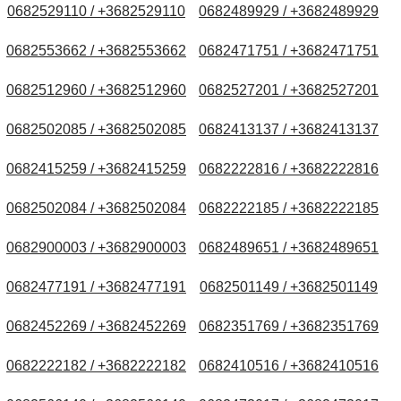
0682529110 / +3682529110
0682489929 / +3682489929
0682553662 / +3682553662
0682471751 / +3682471751
0682512960 / +3682512960
0682527201 / +3682527201
0682502085 / +3682502085
0682413137 / +3682413137
0682415259 / +3682415259
0682222816 / +3682222816
0682502084 / +3682502084
0682222185 / +3682222185
0682900003 / +3682900003
0682489651 / +3682489651
0682477191 / +3682477191
0682501149 / +3682501149
0682452269 / +3682452269
0682351769 / +3682351769
0682222182 / +3682222182
0682410516 / +3682410516