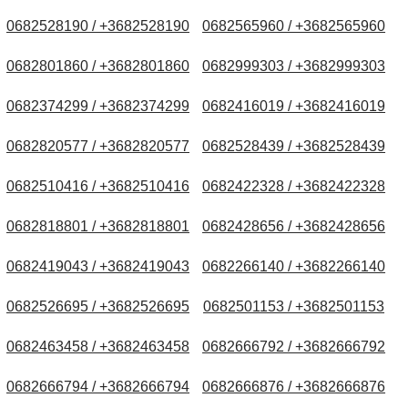
0682528190 / +3682528190
0682565960 / +3682565960
0682801860 / +3682801860
0682999303 / +3682999303
0682374299 / +3682374299
0682416019 / +3682416019
0682820577 / +3682820577
0682528439 / +3682528439
0682510416 / +3682510416
0682422328 / +3682422328
0682818801 / +3682818801
0682428656 / +3682428656
0682419043 / +3682419043
0682266140 / +3682266140
0682526695 / +3682526695
0682501153 / +3682501153
0682463458 / +3682463458
0682666792 / +3682666792
0682666794 / +3682666794
0682666876 / +3682666876