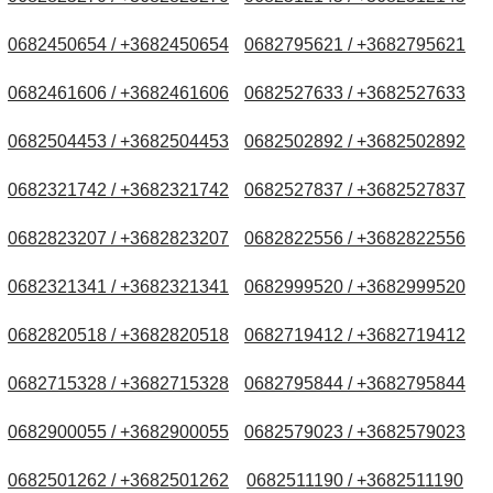
0682450654 / +3682450654
0682795621 / +3682795621
0682461606 / +3682461606
0682527633 / +3682527633
0682504453 / +3682504453
0682502892 / +3682502892
0682321742 / +3682321742
0682527837 / +3682527837
0682823207 / +3682823207
0682822556 / +3682822556
0682321341 / +3682321341
0682999520 / +3682999520
0682820518 / +3682820518
0682719412 / +3682719412
0682715328 / +3682715328
0682795844 / +3682795844
0682900055 / +3682900055
0682579023 / +3682579023
0682501262 / +3682501262
0682511190 / +3682511190