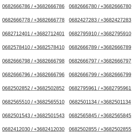
0682666786 / +3682666786
0682666780 / +3682666780
0682666778 / +3682666778
0682427283 / +3682427283
0682712401 / +3682712401
0682795910 / +3682795910
0682578410 / +3682578410
0682666789 / +3682666789
0682666798 / +3682666798
0682666797 / +3682666797
0682666796 / +3682666796
0682666799 / +3682666799
0682502852 / +3682502852
0682795961 / +3682795961
0682565510 / +3682565510
0682501134 / +3682501134
0682501543 / +3682501543
0682565845 / +3682565845
0682412030 / +3682412030
0682502855 / +3682502855