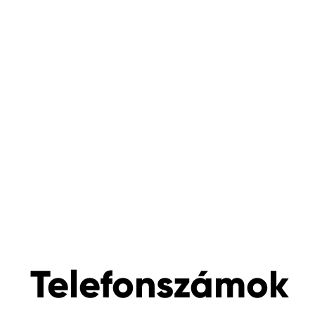
Telefonszámok