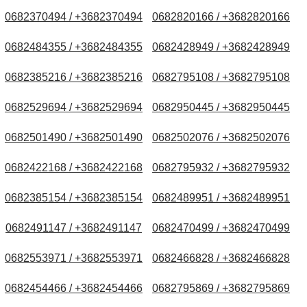
0682370494 / +3682370494
0682820166 / +3682820166
0682484355 / +3682484355
0682428949 / +3682428949
0682385216 / +3682385216
0682795108 / +3682795108
0682529694 / +3682529694
0682950445 / +3682950445
0682501490 / +3682501490
0682502076 / +3682502076
0682422168 / +3682422168
0682795932 / +3682795932
0682385154 / +3682385154
0682489951 / +3682489951
0682491147 / +3682491147
0682470499 / +3682470499
0682553971 / +3682553971
0682466828 / +3682466828
0682454466 / +3682454466
0682795869 / +3682795869