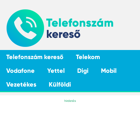
Telefonszám kereső
Telekom
Vodafone
Yettel
Digi
Mobil
Vezetékes
Külföldi