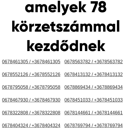
amelyek 78
körzetszámmal
kezdődnek
0678461305 / +3678461305
0678563782 / +3678563782
0678552126 / +3678552126
0678413132 / +3678413132
0678795058 / +3678795058
0678869434 / +3678869434
0678467930 / +3678467930
0678451033 / +3678451033
0678322808 / +3678322808
0678144661 / +3678144661
0678404324 / +3678404324
0678769794 / +3678769794