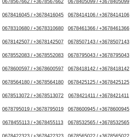
0678567662 / +3678567662
0678405099 / +3678405099
0678416045 / +3678416045
0678414106 / +3678414106
0678310680 / +3678310680
0678461366 / +3678461366
0678142507 / +3678142507
0678507143 / +3678507143
0678552083 / +3678552083
0678795043 / +3678795043
0678600597 / +3678600597
0678418142 / +3678418142
0678564180 / +3678564180
0678425125 / +3678425125
0678513072 / +3678513072
0678421411 / +3678421411
0678795019 / +3678795019
0678600945 / +3678600945
0678455113 / +3678455113
0678532565 / +3678532565
0678422323 / +3678422323
0678565022 / +3678565022