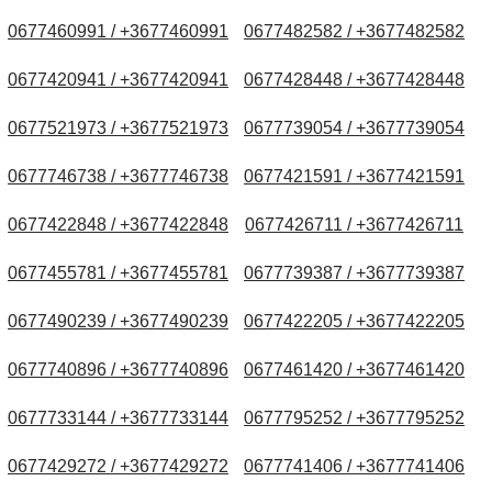
0677460991 / +3677460991
0677482582 / +3677482582
0677420941 / +3677420941
0677428448 / +3677428448
0677521973 / +3677521973
0677739054 / +3677739054
0677746738 / +3677746738
0677421591 / +3677421591
0677422848 / +3677422848
0677426711 / +3677426711
0677455781 / +3677455781
0677739387 / +3677739387
0677490239 / +3677490239
0677422205 / +3677422205
0677740896 / +3677740896
0677461420 / +3677461420
0677733144 / +3677733144
0677795252 / +3677795252
0677429272 / +3677429272
0677741406 / +3677741406