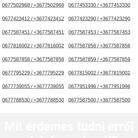
0677502968 / +3677502968
0677453330 / +3677453330
0677423412 / +3677423412
0677423290 / +3677423290
0677587451 / +3677587451
0677587453 / +3677587453
0677816002 / +3677816002
0677587856 / +3677587856
0677587858 / +3677587858
0677587859 / +3677587859
0677795229 / +3677795229
0677815002 / +3677815002
0677739055 / +3677739055
0677951996 / +3677951996
0677788530 / +3677788530
0677587500 / +3677587500
Mit érdemes tudni erről