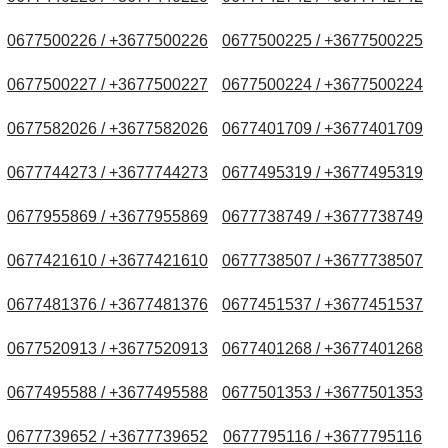
0677500226 / +3677500226
0677500225 / +3677500225
0677500227 / +3677500227
0677500224 / +3677500224
0677582026 / +3677582026
0677401709 / +3677401709
0677744273 / +3677744273
0677495319 / +3677495319
0677955869 / +3677955869
0677738749 / +3677738749
0677421610 / +3677421610
0677738507 / +3677738507
0677481376 / +3677481376
0677451537 / +3677451537
0677520913 / +3677520913
0677401268 / +3677401268
0677495588 / +3677495588
0677501353 / +3677501353
0677739652 / +3677739652
0677795116 / +3677795116