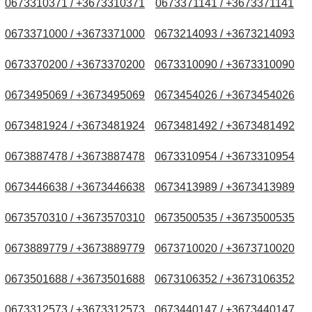
0673310371 / +3673310371
0673371141 / +3673371141
0673371000 / +3673371000
0673214093 / +3673214093
0673370200 / +3673370200
0673310090 / +3673310090
0673495069 / +3673495069
0673454026 / +3673454026
0673481924 / +3673481924
0673481492 / +3673481492
0673887478 / +3673887478
0673310954 / +3673310954
0673446638 / +3673446638
0673413989 / +3673413989
0673570310 / +3673570310
0673500535 / +3673500535
0673889779 / +3673889779
0673710020 / +3673710020
0673501688 / +3673501688
0673106352 / +3673106352
0673312573 / +3673312573
0673440147 / +3673440147