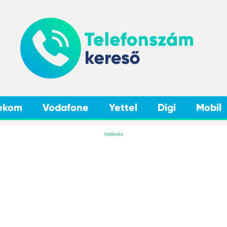
ekom
Vodafone
Yettel
Digi
Mobil