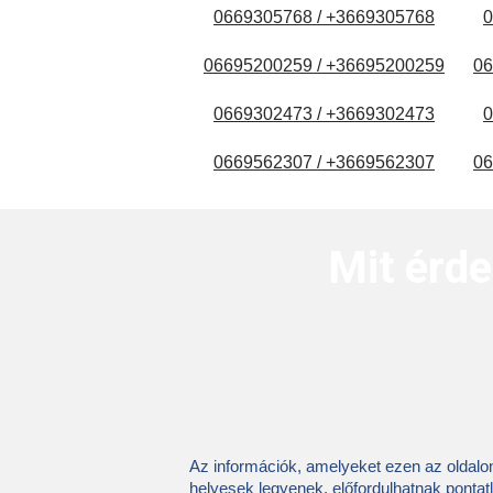
0669305768 / +3669305768
0
06695200259 / +36695200259
06
0669302473 / +3669302473
0
0669562307 / +3669562307
06
Mit érde
Az információk, amelyeket ezen az oldalon 
helyesek legyenek, előfordulhatnak pontat