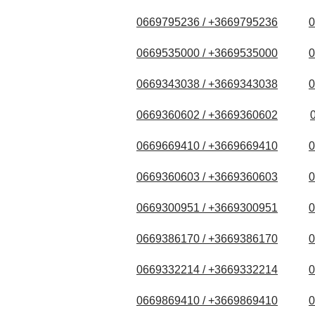
0669795236 / +3669795236
0
0669535000 / +3669535000
0
0669343038 / +3669343038
0
0669360602 / +3669360602
0669669410 / +3669669410
0
0669360603 / +3669360603
0
0669300951 / +3669300951
0
0669386170 / +3669386170
0
0669332214 / +3669332214
0
0669869410 / +3669869410
0