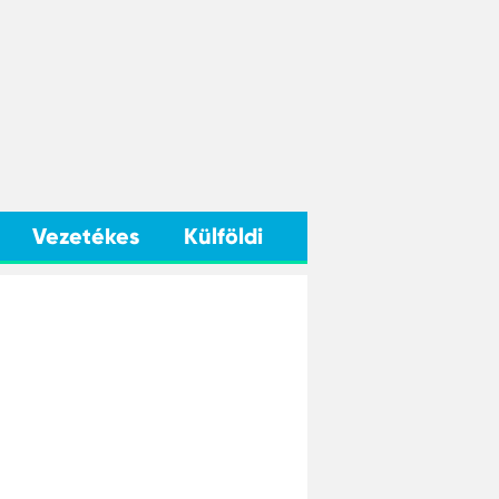
Vezetékes
Külföldi