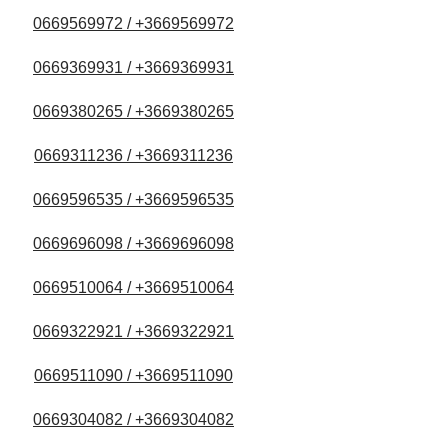
0669569972 / +3669569972
0669369931 / +3669369931
0669380265 / +3669380265
0669311236 / +3669311236
0669596535 / +3669596535
0669696098 / +3669696098
0669510064 / +3669510064
0669322921 / +3669322921
0669511090 / +3669511090
0669304082 / +3669304082