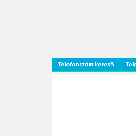
Telefonszám kereső
Tel