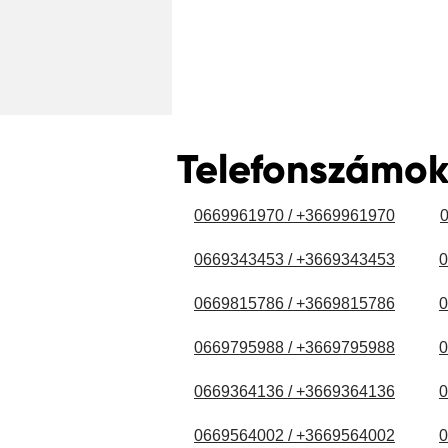
Telefonszámok
0669961970 / +3669961970
0669343453 / +3669343453
0
0669815786 / +3669815786
0
0669795988 / +3669795988
0
0669364136 / +3669364136
0
0669564002 / +3669564002
0