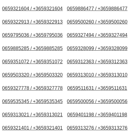
0659321604 / +3659321604
0659886477 / +3659886477
0659322913 / +3659322913
0659500260 / +3659500260
0659795036 / +3659795036
0659327494 / +3659327494
0659885285 / +3659885285
0659328099 / +3659328099
0659351072 / +3659351072
0659312363 / +3659312363
0659503320 / +3659503320
0659313010 / +3659313010
0659327778 / +3659327778
0659511631 / +3659511631
0659535345 / +3659535345
0659500056 / +3659500056
0659313021 / +3659313021
0659401198 / +3659401198
0659321401 / +3659321401
0659313276 / +3659313276