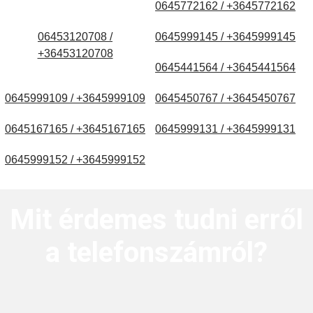
0645772162 / +3645772162
06453120708 /
0645999145 / +3645999145
+36453120708
0645441564 / +3645441564
0645999109 / +3645999109
0645450767 / +3645450767
0645167165 / +3645167165
0645999131 / +3645999131
0645999152 / +3645999152
Mit érdemes tudni erről
a telefonszámról?