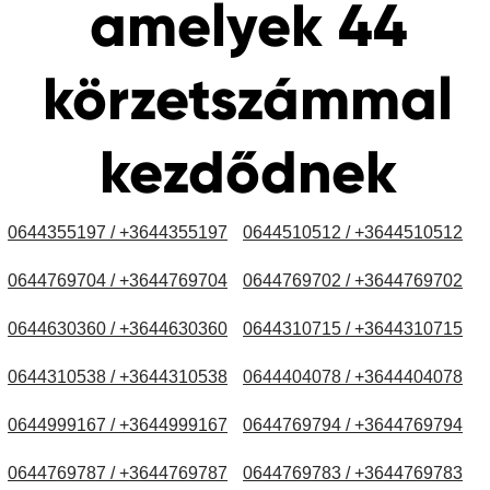
amelyek 44
körzetszámmal
kezdődnek
0644355197 / +3644355197
0644510512 / +3644510512
0644769704 / +3644769704
0644769702 / +3644769702
0644630360 / +3644630360
0644310715 / +3644310715
0644310538 / +3644310538
0644404078 / +3644404078
0644999167 / +3644999167
0644769794 / +3644769794
0644769787 / +3644769787
0644769783 / +3644769783