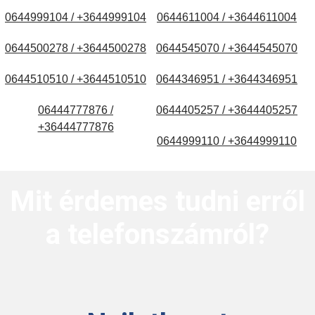
0644999104 / +3644999104
0644611004 / +3644611004
0644500278 / +3644500278
0644545070 / +3644545070
0644510510 / +3644510510
0644346951 / +3644346951
06444777876 /
0644405257 / +3644405257
+36444777876
0644999110 / +3644999110
Mit érdemes tudni erről
a telefonszámról?