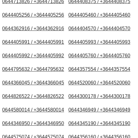
0644713826 / +3644713826
0644408375 / +3644408375
0644405256 / +3644405256
0644405460 / +3644405460
0644362916 / +3644362916
0644404570 / +3644404570
0644405991 / +3644405991
0644405993 / +3644405993
0644405992 / +3644405992
0644405760 / +3644405760
0644795632 / +3644795632
0644357554 / +3644357554
0644366045 / +3644366045
0644520060 / +3644520060
0644826522 / +3644826522
0644300178 / +3644300178
0644580014 / +3644580014
0644346949 / +3644346949
0644346950 / +3644346950
0644345190 / +3644345190
0644575074 / +3644575074
0644356160 / +3644356160