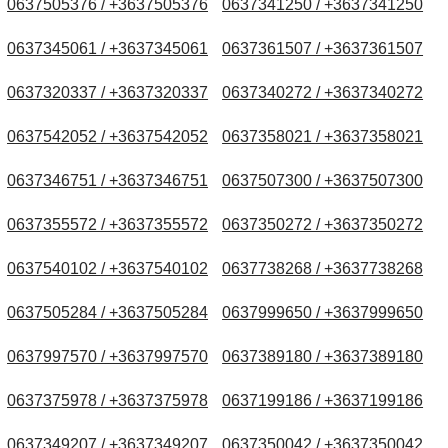
0637505376 / +3637505376
0637341250 / +3637341250
0637345061 / +3637345061
0637361507 / +3637361507
0637320337 / +3637320337
0637340272 / +3637340272
0637542052 / +3637542052
0637358021 / +3637358021
0637346751 / +3637346751
0637507300 / +3637507300
0637355572 / +3637355572
0637350272 / +3637350272
0637540102 / +3637540102
0637738268 / +3637738268
0637505284 / +3637505284
0637999650 / +3637999650
0637997570 / +3637997570
0637389180 / +3637389180
0637375978 / +3637375978
0637199186 / +3637199186
0637349207 / +3637349207
0637350042 / +3637350042