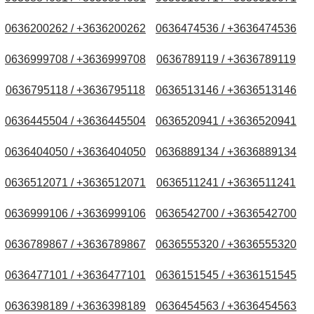
0636200262 / +3636200262
0636474536 / +3636474536
0636999708 / +3636999708
0636789119 / +3636789119
0636795118 / +3636795118
0636513146 / +3636513146
0636445504 / +3636445504
0636520941 / +3636520941
0636404050 / +3636404050
0636889134 / +3636889134
0636512071 / +3636512071
0636511241 / +3636511241
0636999106 / +3636999106
0636542700 / +3636542700
0636789867 / +3636789867
0636555320 / +3636555320
0636477101 / +3636477101
0636151545 / +3636151545
0636398189 / +3636398189
0636454563 / +3636454563