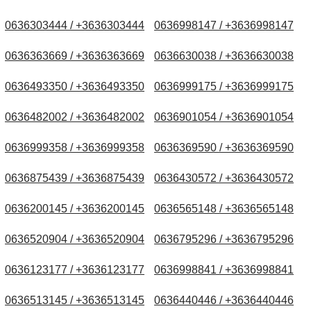
0636303444 / +3636303444
0636998147 / +3636998147
0636363669 / +3636363669
0636630038 / +3636630038
0636493350 / +3636493350
0636999175 / +3636999175
0636482002 / +3636482002
0636901054 / +3636901054
0636999358 / +3636999358
0636369590 / +3636369590
0636875439 / +3636875439
0636430572 / +3636430572
0636200145 / +3636200145
0636565148 / +3636565148
0636520904 / +3636520904
0636795296 / +3636795296
0636123177 / +3636123177
0636998841 / +3636998841
0636513145 / +3636513145
0636440446 / +3636440446