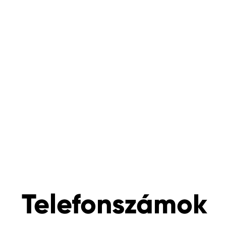
Telefonszámok