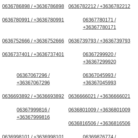
0636786898 / +3636786898
0636782212 / +3636782212
0636780991 / +3636780991
06367780171 /
+36367780171
0636752666 / +3636752666
0636739793 / +3636739793
0636737401 / +3636737401
06367299920 /
+36367299920
06367067296 /
06367045993 /
+36367067296
+36367045993
0636693892 / +3636693892
0636666021 / +3636666021
06367999816 /
0636801009 / +3636801009
+36367999816
0636816506 / +3636816506
0636998101 / +3636998101
06369876774 /