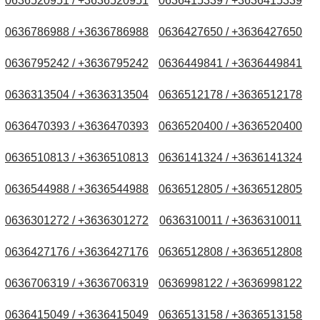
0636520951 / +3636520951
0636415339 / +3636415339
0636786988 / +3636786988
0636427650 / +3636427650
0636795242 / +3636795242
0636449841 / +3636449841
0636313504 / +3636313504
0636512178 / +3636512178
0636470393 / +3636470393
0636520400 / +3636520400
0636510813 / +3636510813
0636141324 / +3636141324
0636544988 / +3636544988
0636512805 / +3636512805
0636301272 / +3636301272
0636310011 / +3636310011
0636427176 / +3636427176
0636512808 / +3636512808
0636706319 / +3636706319
0636998122 / +3636998122
0636415049 / +3636415049
0636513158 / +3636513158