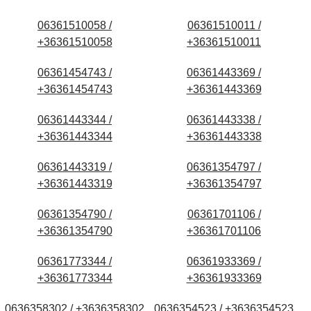
06361510058 /
06361510011 /
+36361510058
+36361510011
06361454743 /
06361443369 /
+36361454743
+36361443369
06361443344 /
06361443338 /
+36361443344
+36361443338
06361443319 /
06361354797 /
+36361443319
+36361354797
06361354790 /
06361701106 /
+36361354790
+36361701106
06361773344 /
06361933369 /
+36361773344
+36361933369
0636358302 / +3636358302
0636354523 / +3636354523