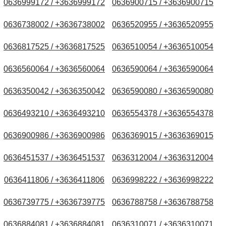
0636999172 / +3636999172
0636900715 / +3636900715
0636738002 / +3636738002
0636520955 / +3636520955
0636817525 / +3636817525
0636510054 / +3636510054
0636560064 / +3636560064
0636590064 / +3636590064
0636350042 / +3636350042
0636590080 / +3636590080
0636493210 / +3636493210
0636554378 / +3636554378
0636900986 / +3636900986
0636369015 / +3636369015
0636451537 / +3636451537
0636312004 / +3636312004
0636411806 / +3636411806
0636998222 / +3636998222
0636739775 / +3636739775
0636788758 / +3636788758
0636884081 / +3636884081
0636310071 / +3636310071