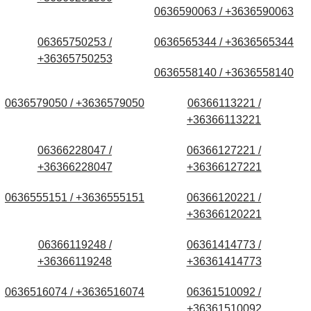
0636590063 / +3636590063
06365750253 /
0636565344 / +3636565344
+36365750253
0636558140 / +3636558140
0636579050 / +3636579050
06366113221 /
+36366113221
06366228047 /
06366127221 /
+36366228047
+36366127221
0636555151 / +3636555151
06366120221 /
+36366120221
06366119248 /
06361414773 /
+36366119248
+36361414773
0636516074 / +3636516074
06361510092 /
+36361510092