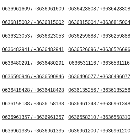
0636961609 / +3636961609
0636428808 / +3636428808
0636815002 / +3636815002
0636815004 / +3636815004
0636323053 / +3636323053
0636259888 / +3636259888
0636482941 / +3636482941
0636526696 / +3636526696
0636480291 / +3636480291
0636531116 / +3636531116
0636590946 / +3636590946
0636496077 / +3636496077
0636418428 / +3636418428
0636135256 / +3636135256
0636158138 / +3636158138
0636961348 / +3636961348
0636961357 / +3636961357
0636558310 / +3636558310
0636961335 / +3636961335
0636961200 / +3636961200