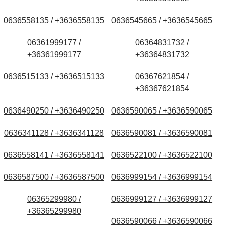
0636558135 / +3636558135
0636545665 / +3636545665
06361999177 /
06364831732 /
+36361999177
+36364831732
0636515133 / +3636515133
06367621854 /
+36367621854
0636490250 / +3636490250
0636590065 / +3636590065
0636341128 / +3636341128
0636590081 / +3636590081
0636558141 / +3636558141
0636522100 / +3636522100
0636587500 / +3636587500
0636999154 / +3636999154
06365299980 /
0636999127 / +3636999127
+36365299980
0636590066 / +3636590066