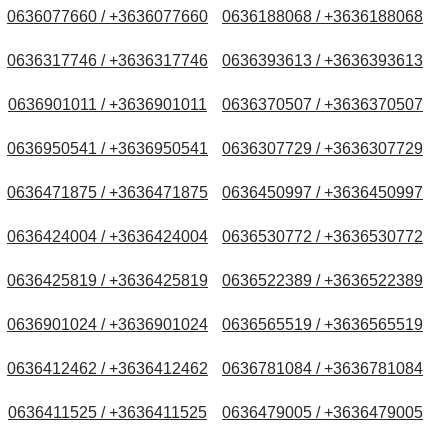
0636077660 / +3636077660
0636188068 / +3636188068
0636317746 / +3636317746
0636393613 / +3636393613
0636901011 / +3636901011
0636370507 / +3636370507
0636950541 / +3636950541
0636307729 / +3636307729
0636471875 / +3636471875
0636450997 / +3636450997
0636424004 / +3636424004
0636530772 / +3636530772
0636425819 / +3636425819
0636522389 / +3636522389
0636901024 / +3636901024
0636565519 / +3636565519
0636412462 / +3636412462
0636781084 / +3636781084
0636411525 / +3636411525
0636479005 / +3636479005