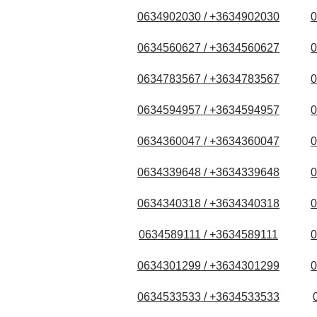
0634902030 / +3634902030
0
0634560627 / +3634560627
0
0634783567 / +3634783567
0
0634594957 / +3634594957
0
0634360047 / +3634360047
0
0634339648 / +3634339648
0
0634340318 / +3634340318
0
0634589111 / +3634589111
0
0634301299 / +3634301299
0
0634533533 / +3634533533