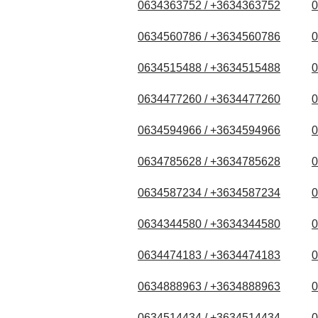
0634363752 / +3634363752
0
0634560786 / +3634560786
0
0634515488 / +3634515488
0
0634477260 / +3634477260
0
0634594966 / +3634594966
0
0634785628 / +3634785628
0
0634587234 / +3634587234
0
0634344580 / +3634344580
0
0634474183 / +3634474183
0
0634888963 / +3634888963
0
0634514434 / +3634514434
0