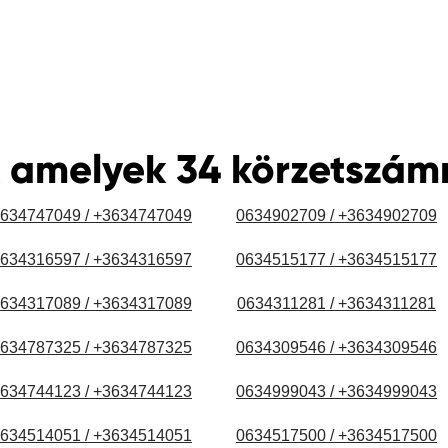
 amelyek 34 körzetszá
634747049 / +3634747049
0634902709 / +3634902709
634316597 / +3634316597
0634515177 / +3634515177
634317089 / +3634317089
0634311281 / +3634311281
634787325 / +3634787325
0634309546 / +3634309546
634744123 / +3634744123
0634999043 / +3634999043
634514051 / +3634514051
0634517500 / +3634517500