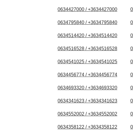
0634427000 / +3634427000
0
0634795840 / +3634795840
0
0634514420 / +3634514420
0
0634516528 / +3634516528
0
0634541025 / +3634541025
0
0634456774 / +3634456774
0
0634693320 / +3634693320
0
0634341623 / +3634341623
0
0634552002 / +3634552002
0
0634358122 / +3634358122
0