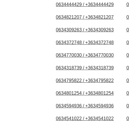
0634444429 / +3634444429
0
0634821207 / +3634821207
0
0634309263 / +3634309263
0
0634372748 / +3634372748
0
0634770030 / +3634770030
0
0634318739 / +3634318739
0
0634795822 / +3634795822
0
0634801254 / +3634801254
0
0634594936 / +3634594936
0
0634541022 / +3634541022
0