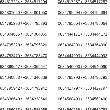
634517294 / +3634517294
0634517287 / +3634517287
634801050 / +3634801050
0634795694 / +3634795694
634795293 / +3634795293
0634795064 / +3634795064
634304065 / +3634304065
0634444171 / +3634444171
634795320 / +3634795320
0634364890 / +3634364890
634783470 / +3634783470
0634444093 / +3634444093
634369647 / +3634369647
0634540090 / +3634540090
634340838 / +3634340838
0634795793 / +3634795793
634795942 / +3634795942
0634427797 / +3634427797
634338640 / +3634338640
0634568490 / +3634568490
634586055 / +3634586055
0634560788 / +3634560788