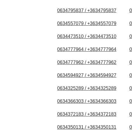
0634795837 / +3634795837
0
0634557079 / +3634557079
0
0634473510 / +3634473510
0
0634777964 / +3634777964
0
0634777962 / +3634777962
0
0634594927 / +3634594927
0
0634325289 / +3634325289
0
0634366303 / +3634366303
0
0634372183 / +3634372183
0
0634350131 / +3634350131
0