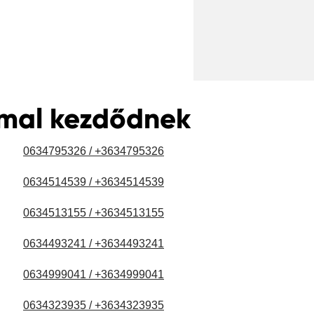
mmal kezdődnek
0634795326 / +3634795326
0634514539 / +3634514539
0634513155 / +3634513155
0634493241 / +3634493241
0634999041 / +3634999041
0634323935 / +3634323935