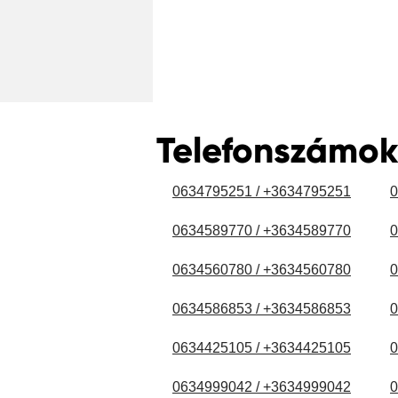
Telefonszámok
0634795251 / +3634795251
0
0634589770 / +3634589770
0
0634560780 / +3634560780
0
0634586853 / +3634586853
0
0634425105 / +3634425105
0
0634999042 / +3634999042
0