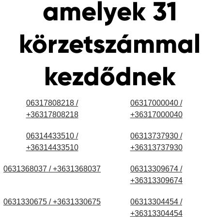
amelyek 31
körzetszámmal
kezdődnek
06317808218 /
06317000040 /
+36317808218
+36317000040
06314433510 /
06313737930 /
+36314433510
+36313737930
0631368037 / +3631368037
06313309674 /
+36313309674
0631330675 / +3631330675
06313304454 /
+36313304454