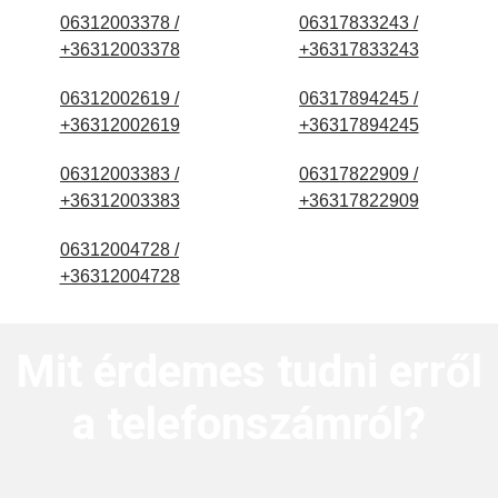
06312003378 /
06317833243 /
+36312003378
+36317833243
06312002619 /
06317894245 /
+36312002619
+36317894245
06312003383 /
06317822909 /
+36312003383
+36317822909
06312004728 /
+36312004728
Mit érdemes tudni erről
a telefonszámról?