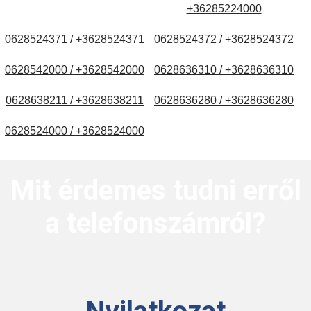
+36285224000
0628524371 / +3628524371
0628524372 / +3628524372
0628542000 / +3628542000
0628636310 / +3628636310
0628638211 / +3628638211
0628636280 / +3628636280
0628524000 / +3628524000
Mit érdemes tudni erről
a telefonszámról?