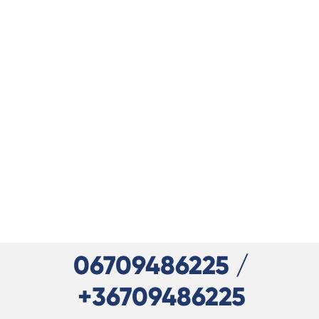
06709486225 /
+36709486225