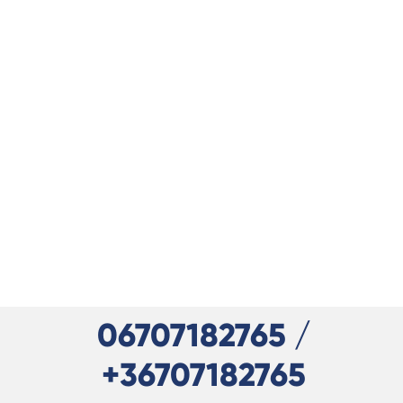
06707182765 /
+36707182765