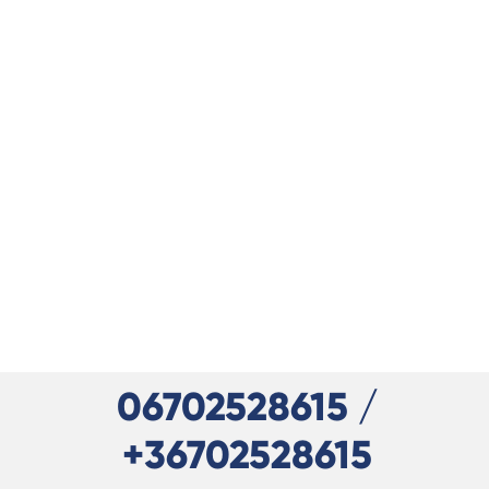
06702528615 /
+36702528615