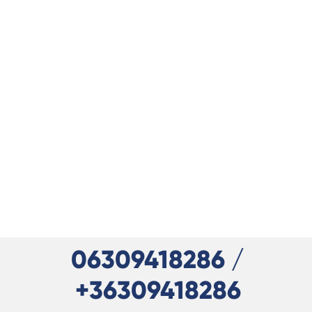
06309418286 /
+36309418286