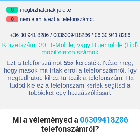
0
megbízhatónak jelölte
0
nem ajánlja ezt a telefonszámot
+36 30 941 8286 / 0036309418286 / 06 30 941 8286
Körzetszám: 30, T-Mobile, vagy Bluemobile (Lidl)
mobiltelefon számok
Ezt a telefonszámot
55
x keresték. Nézd meg,
hogy mások mit írtak erről a telefonszámról, így
megtudhatod kihez tartozik a telefonszám. Ha
tudod kié ez a telefonszám kérlek segítsd a
többieket egy hozzászólással.
Mi a véleményed a
06309418286
telefonszámról?