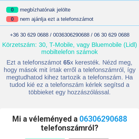
0
megbízhatónak jelölte
0
nem ajánlja ezt a telefonszámot
+36 30 629 0688 / 0036306290688 / 06 30 629 0688
Körzetszám: 30, T-Mobile, vagy Bluemobile (Lidl)
mobiltelefon számok
Ezt a telefonszámot
65
x keresték. Nézd meg,
hogy mások mit írtak erről a telefonszámról, így
megtudhatod kihez tartozik a telefonszám. Ha
tudod kié ez a telefonszám kérlek segítsd a
többieket egy hozzászólással.
Mi a véleményed a
06306290688
telefonszámról?