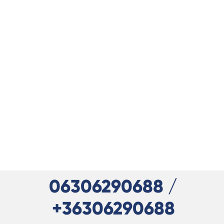
06306290688 /
+36306290688