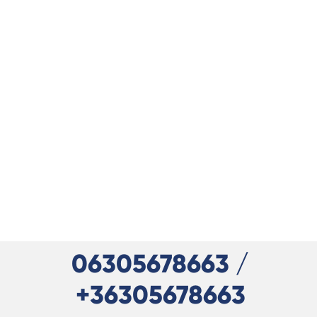
06305678663 /
+36305678663