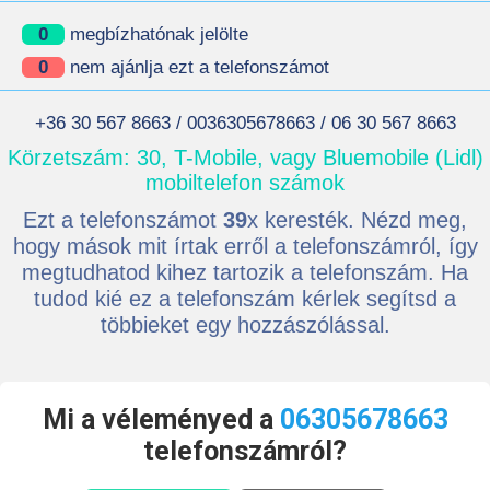
0
megbízhatónak jelölte
0
nem ajánlja ezt a telefonszámot
+36 30 567 8663 / 0036305678663 / 06 30 567 8663
Körzetszám: 30, T-Mobile, vagy Bluemobile (Lidl)
mobiltelefon számok
Ezt a telefonszámot
39
x keresték. Nézd meg,
hogy mások mit írtak erről a telefonszámról, így
megtudhatod kihez tartozik a telefonszám. Ha
tudod kié ez a telefonszám kérlek segítsd a
többieket egy hozzászólással.
Mi a véleményed a
06305678663
telefonszámról?