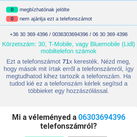
0
megbízhatónak jelölte
0
nem ajánlja ezt a telefonszámot
+36 30 369 4396 / 0036303694396 / 06 30 369 4396
Körzetszám: 30, T-Mobile, vagy Bluemobile (Lidl)
mobiltelefon számok
Ezt a telefonszámot
71
x keresték. Nézd meg,
hogy mások mit írtak erről a telefonszámról, így
megtudhatod kihez tartozik a telefonszám. Ha
tudod kié ez a telefonszám kérlek segítsd a
többieket egy hozzászólással.
Mi a véleményed a
06303694396
telefonszámról?