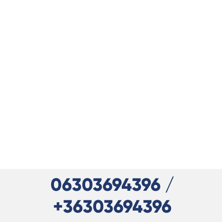
06303694396 /
+36303694396