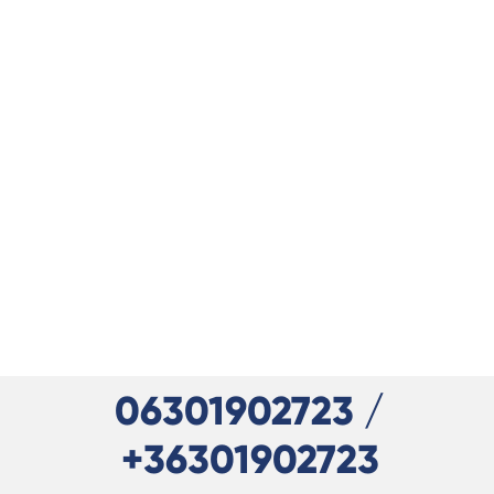
06301902723 /
+36301902723