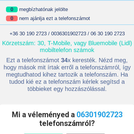
0
megbízhatónak jelölte
0
nem ajánlja ezt a telefonszámot
+36 30 190 2723 / 0036301902723 / 06 30 190 2723
Körzetszám: 30, T-Mobile, vagy Bluemobile (Lidl)
mobiltelefon számok
Ezt a telefonszámot
34
x keresték. Nézd meg,
hogy mások mit írtak erről a telefonszámról, így
megtudhatod kihez tartozik a telefonszám. Ha
tudod kié ez a telefonszám kérlek segítsd a
többieket egy hozzászólással.
Mi a véleményed a
06301902723
telefonszámról?