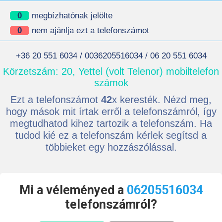
0
megbízhatónak jelölte
0
nem ajánlja ezt a telefonszámot
+36 20 551 6034 / 0036205516034 / 06 20 551 6034
Körzetszám: 20, Yettel (volt Telenor) mobiltelefon
számok
Ezt a telefonszámot
42
x keresték. Nézd meg,
hogy mások mit írtak erről a telefonszámról, így
megtudhatod kihez tartozik a telefonszám. Ha
tudod kié ez a telefonszám kérlek segítsd a
többieket egy hozzászólással.
Mi a véleményed a
06205516034
telefonszámról?