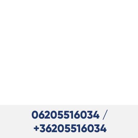
06205516034 /
+36205516034