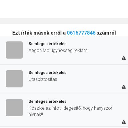
Ezt írták mások erről a
0616777846
számról
Semleges értékelés
Aegon Mo ügynökség reklám
Semleges értékelés
Utasbiztosítás
Semleges értékelés
Köszike az infót, idegesítő, hogy hányszor
hívnak!!