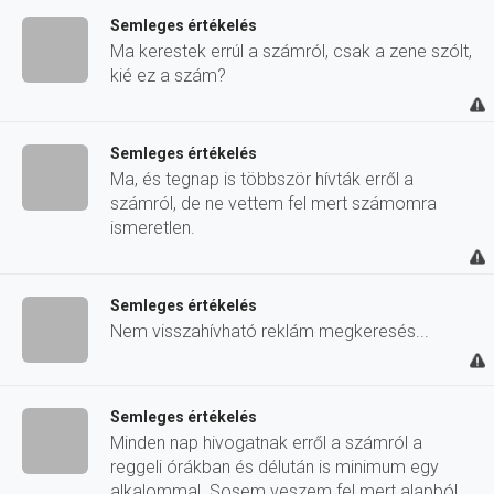
Semleges értékelés
Ma kerestek errúl a számról, csak a zene szólt,
kié ez a szám?
Semleges értékelés
Ma, és tegnap is többször hívták erről a
számról, de ne vettem fel mert számomra
ismeretlen.
Semleges értékelés
Nem visszahívható reklám megkeresés...
Semleges értékelés
Minden nap hivogatnak erről a számról a
reggeli órákban és délután is minimum egy
alkalommal. Sosem veszem fel mert alapból