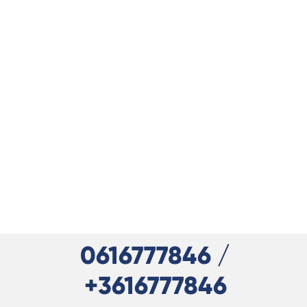
0616777846 /
+3616777846