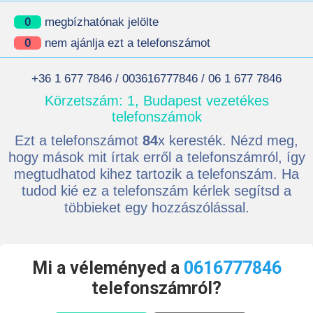
0
megbízhatónak jelölte
0
nem ajánlja ezt a telefonszámot
+36 1 677 7846 / 003616777846 / 06 1 677 7846
Körzetszám: 1, Budapest vezetékes
telefonszámok
Ezt a telefonszámot
84
x keresték. Nézd meg,
hogy mások mit írtak erről a telefonszámról, így
megtudhatod kihez tartozik a telefonszám. Ha
tudod kié ez a telefonszám kérlek segítsd a
többieket egy hozzászólással.
Mi a véleményed a
0616777846
telefonszámról?